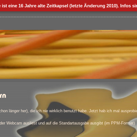
ist eine
16 Jahre alte Zeitkapsel
(letzte Änderung 2010). Infos si
 länger her), die ich nie wirklich benutzt habe. Jetzt hab ich mal ausprobie
n der Webcam ausliest und auf die Standartausgabe ausgibt (im PPM-Format)