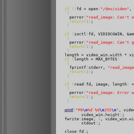
if
(
(
fd = open
(
"/dev/video"
, 
{
    perror
(
"read_image: Can't o
return
(
1
)
;

}
if
(
ioctl
(
fd, VIDIOCGWIN, &am
{
    perror
(
"read_image: Can't g
return
(
1
)
;

}
  length = video_win.
width
 * vi
if
(
length > MAX_BYTES
)
{
    fprintf
(
stderr, 
"read_image
return
(
1
)
;

}
if
(
read
(
fd, image, length
)
 =
{
    perror
(
"read_image: Error w
return
(
1
)
;

}
printf
(
"P6
\n
%d %d
\n
255
\n
"
, vide
         video_win.
height
)
;

  fwrite
(
image, 
3
, video_win.
wi
         stdout
)
;

  close
(
fd
)
;
