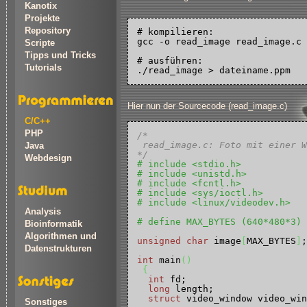
Kanotix
Projekte
Repository
# kompilieren:

gcc -o read_image read_image.c

Scripte
Tipps und Tricks
# ausführen:

Tutorials
Hier nun der Sourcecode (read_image.c)
C/C++
PHP
/*

 read_image.c: Foto mit einer W
Java
*/
Webdesign
# include <stdio.h>
# include <unistd.h>
# include <fcntl.h>
# include <sys/ioctl.h>
# include <linux/videodev.h>
Analysis
# define MAX_BYTES (640*480*3)
Bioinformatik
Algorithmen und
unsigned
char
 image
[
MAX_BYTES
]
;

Datenstrukturen
int
 main
(
)
{
int
 fd;

long
 length;

struct
 video_window video_win
Sonstiges