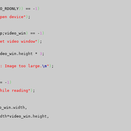
O_RDONLY
)
)
 == -
1
)
pen device"
)
;

p;video_win
)
 == -
1
)
et video window"
)
;

deo_win.
height
 * 
3
;

: Image too large.
\n
"
)
;

= -
1
)
hile reading"
)
;

o_win.
width
,

dth
*video_win.
height
,
