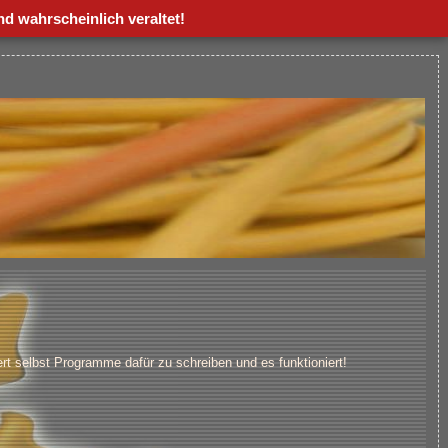
nd wahrscheinlich veraltet!
rt selbst Programme dafür zu schreiben und es funktioniert!