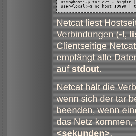
user@host:~$ tar cvf - bigdir |
Netcat liest Hostse
Verbindungen (
-l
,
l
Clientseitige Netca
empfängt alle Date
auf
stdout
.
Netcat hält die Ver
wenn sich der tar 
beenden, wenn eine
das Netz kommen, 
<sekunden>
.