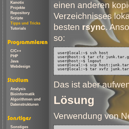
einen anderen kopi
Kanotix
Projekte
Repository
Verzeichnisses lok
Scripte
Tipps und Tricks
besten
rsync
. Ans
Tutorials
so:
C/C++
user@local:~$ ssh host

PHP
user@host:~$ tar cfz junk.tar.g
user@host:~$ logout

Java
user@local:~$ scp host:junk.tar
Webdesign
Das ist aber aufwen
Analysis
Bioinformatik
Lösung
Algorithmen und
Datenstrukturen
Verwendung von Ne
Sonstiges